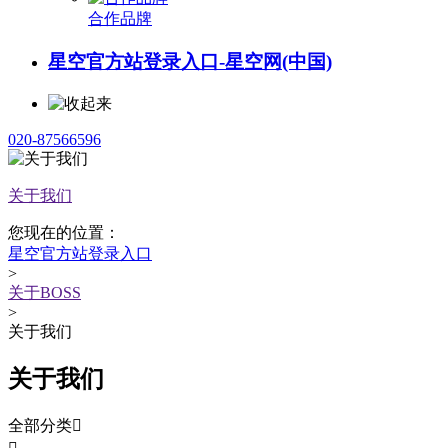
合作品牌
星空官方站登录入口-星空网(中国)
020-87566596
关于我们
您现在的位置：
星空官方站登录入口
>
关于BOSS
>
关于我们
关于我们
全部分类
