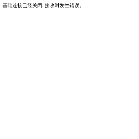
基础连接已经关闭: 接收时发生错误。